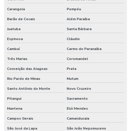
Carangola
Pompéu
Barão de Cocais
Além Paraíba
Juatuba
Santa Bárbara
Espinosa
Cláudio
Cambuí
Carmo do Paranaíba
Três Marias
Coromandel
Conceição das Alagoas
Prata
Rio Pardo de Minas
Mutum
Santo Antônio do Monte
Novo Cruzeiro
Pitangui
Sacramento
Mantena
Elói Mendes
Campos Gerais
Camanducaia
São José da Lapa
São João Nepomuceno