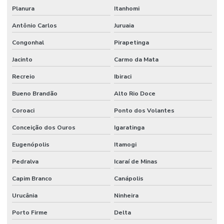
Planura
Itanhomi
Antônio Carlos
Juruaia
Congonhal
Pirapetinga
Jacinto
Carmo da Mata
Recreio
Ibiraci
Bueno Brandão
Alto Rio Doce
Coroaci
Ponto dos Volantes
Conceição dos Ouros
Igaratinga
Eugenópolis
Itamogi
Pedralva
Icaraí de Minas
Capim Branco
Canápolis
Urucânia
Ninheira
Porto Firme
Delta