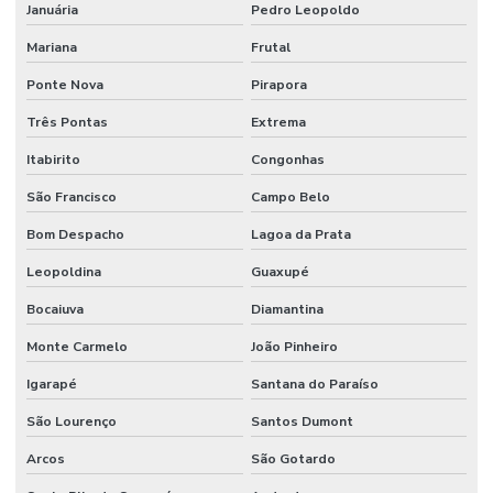
Januária
Pedro Leopoldo
Mariana
Frutal
Ponte Nova
Pirapora
Três Pontas
Extrema
Itabirito
Congonhas
São Francisco
Campo Belo
Bom Despacho
Lagoa da Prata
Leopoldina
Guaxupé
Bocaiuva
Diamantina
Monte Carmelo
João Pinheiro
Igarapé
Santana do Paraíso
São Lourenço
Santos Dumont
Arcos
São Gotardo