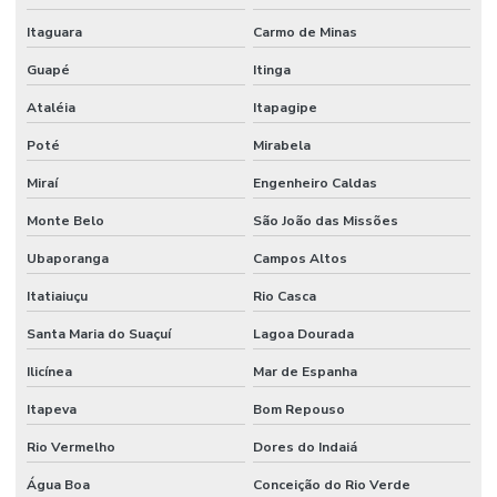
Itaguara
Carmo de Minas
Guapé
Itinga
Ataléia
Itapagipe
Poté
Mirabela
Miraí
Engenheiro Caldas
Monte Belo
São João das Missões
Ubaporanga
Campos Altos
Itatiaiuçu
Rio Casca
Santa Maria do Suaçuí
Lagoa Dourada
Ilicínea
Mar de Espanha
Itapeva
Bom Repouso
Rio Vermelho
Dores do Indaiá
Água Boa
Conceição do Rio Verde