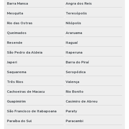
Barra Mansa
Angra dos Reis
Mesquita
Teresópolis
Rio das Ostras
Nilópolis
Queimados
Araruama
Resende
Itaguaí
São Pedro da Aldeia
Itaperuna
Japeri
Barra do Piraí
Saquarema
Seropédica
Três Rios
Valença
Cachoeiras de Macacu
Rio Bonito
Guapimirim
Casimiro de Abreu
São Francisco de Itabapoana
Paraty
Paraíba do Sul
Paracambi