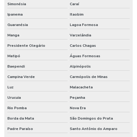
Simonésia
Caraí
Ipanema
Itaobim
Guaranésia
Lagoa Formosa
Manga
Varzelândia
Presidente Olegário
Carlos Chagas
Matipó
Águas Formosas
Baependi
Alpinópolis
Campina Verde
Carmópolis de Minas
Luz
Malacacheta
Urucuia
Peçanha
Rio Pomba
Nova Era
Borda da Mata
São Domingos do Prata
Padre Paraíso
Santo Antônio do Amparo