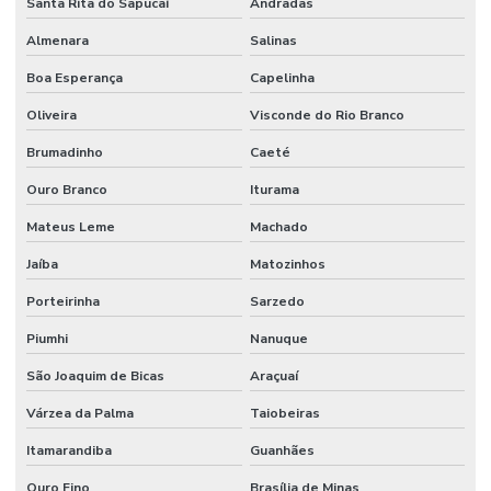
Santa Rita do Sapucaí
Andradas
Almenara
Salinas
Boa Esperança
Capelinha
Oliveira
Visconde do Rio Branco
Brumadinho
Caeté
Ouro Branco
Iturama
Mateus Leme
Machado
Jaíba
Matozinhos
Porteirinha
Sarzedo
Piumhi
Nanuque
São Joaquim de Bicas
Araçuaí
Várzea da Palma
Taiobeiras
Itamarandiba
Guanhães
Ouro Fino
Brasília de Minas