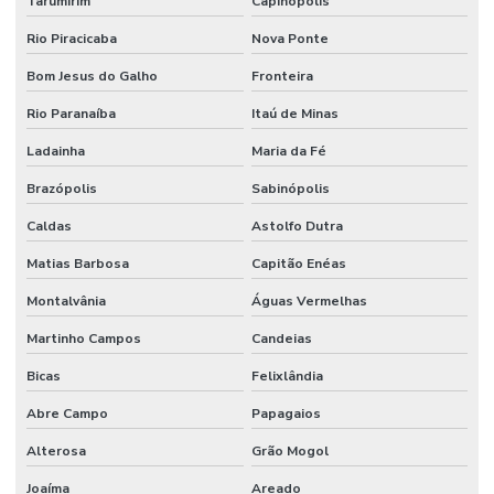
Tarumirim
Capinópolis
Rio Piracicaba
Nova Ponte
Bom Jesus do Galho
Fronteira
Rio Paranaíba
Itaú de Minas
Ladainha
Maria da Fé
Brazópolis
Sabinópolis
Caldas
Astolfo Dutra
Matias Barbosa
Capitão Enéas
Montalvânia
Águas Vermelhas
Martinho Campos
Candeias
Bicas
Felixlândia
Abre Campo
Papagaios
Alterosa
Grão Mogol
Joaíma
Areado