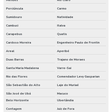
Mendes
Rio Claro
Porciúncula
Carmo
Sumidouro
Natividade
Cambuci
Italva
Carapebus
Quatis
Cardoso Moreira
Engenheiro Paulo de Frontin
Areal
Aperibé
Duas Barras
Trajano de Moraes
Santa Maria Madalena
Varre-Sai
Rio das Flores
Comendador Levy Gasparian
São Sebastião do Alto
Laje do Muriaé
São José de Ubá
Macuco
Belo Horizonte
Uberlândia
Contagem
Juiz de Fora