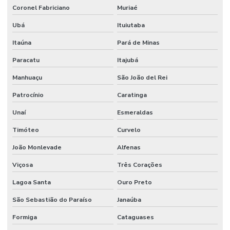
Coronel Fabriciano
Muriaé
Ubá
Ituiutaba
Itaúna
Pará de Minas
Paracatu
Itajubá
Manhuaçu
São João del Rei
Patrocínio
Caratinga
Unaí
Esmeraldas
Timóteo
Curvelo
João Monlevade
Alfenas
Viçosa
Três Corações
Lagoa Santa
Ouro Preto
São Sebastião do Paraíso
Janaúba
Formiga
Cataguases