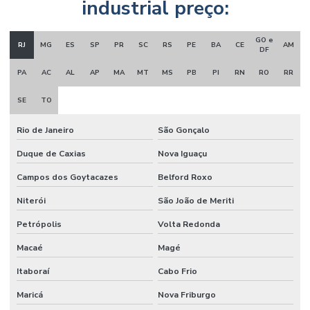
industrial preço:
GO e
RJ
MG
ES
SP
PR
SC
RS
PE
BA
CE
AM
DF
PA
AC
AL
AP
MA
MT
MS
PB
PI
RN
RO
RR
SE
TO
Rio de Janeiro
São Gonçalo
Duque de Caxias
Nova Iguaçu
Campos dos Goytacazes
Belford Roxo
Niterói
São João de Meriti
Petrópolis
Volta Redonda
Macaé
Magé
Itaboraí
Cabo Frio
Maricá
Nova Friburgo