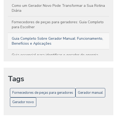
Como um Gerador Novo Pode Transformar a Sua Rotina
Diária
Fornecedores de peças para geradores: Guia Completo
para Escolher
Guia Completo Sobre Gerador Manual: Funcionamento,
Benefícios e Aplicações
Guia essencial para identificar o gerador de energia
perfeito para suas necessidades
Guia Prático para Encontrar Fornecedores Confiáveis de
Tags
Peças para Geradores
Por que Investir em um Gerador Novo Pode Mudar Seu Dia
a Dia
Fornecedores de peças para geradores
Gerador manual
Gerador novo
undefined